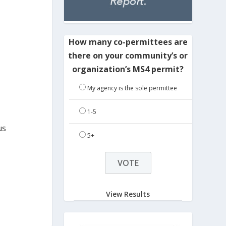
How many co-permittees are
there on your community’s or
organization’s MS4 permit?
My agency is the sole permittee
1-5
us
5+
View Results